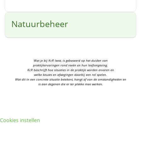
Natuurbeheer
Wat je bij KcR leest, is gebaseerd op het duiden van
praktijkervaringen rond reeën en hun leefomgeving.
KcR beschrijft hoe situaties in de praktijk worden ervaren en
welke keuzes en afwegingen daarbij een rol spelen.
Wat dit in een concrete situatie betekent, hangt af van de omstandigheden en
is aan degenen die er ter plekke mee werken.
Cookies instellen