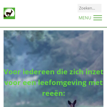
MENU
Voor iedereen die zich inzet
voor een leefomgeving met
reeën: