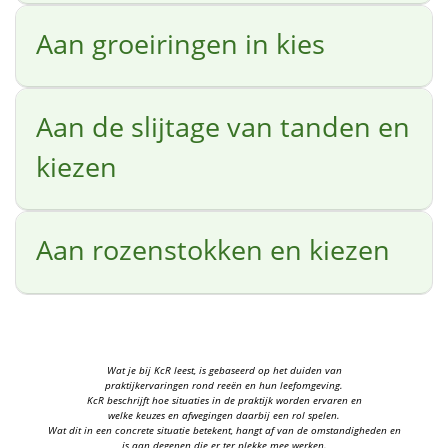
Aan groeiringen in kies
Aan de slijtage van tanden en
kiezen
Aan rozenstokken en kiezen
Wat je bij KcR leest, is gebaseerd op het duiden van
praktijkervaringen rond reeën en hun leefomgeving.
KcR beschrijft hoe situaties in de praktijk worden ervaren en
welke keuzes en afwegingen daarbij een rol spelen.
Wat dit in een concrete situatie betekent, hangt af van de omstandigheden en
is aan degenen die er ter plekke mee werken.