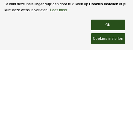
Je kunt deze instellingen wijzigen door te klikken op
Cookies instellen
of je
kunt deze website verlaten.
Lees meer
Stichting
Kenniscentrum Reeën
www.over-reeen.nl
Vorden
,
NL