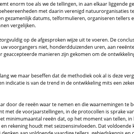
emt enorm toe als we de tellingen, in aan elkaar liggende ge
eheereenheden met daarin verenigd natuurorganisaties tel
n gezamenlijk datums, telformulieren, organiseren tellers 
nnen vergelijken.
zorgvuldig op de afgesproken wijze uit te voeren. De conclu
f uw voorgangers niet, honderdduizenden uren, aan reeënt
t er geaccepteerde manieren zijn gekomen om de ontwikkelin
zolang we maar beseffen dat de methodiek ook al is deze verg
 indicatie is van de trend in de ontwikkeling mits een zeker 
aar door de reeën waar te nemen en die waarnemingen te be
t met de voorjaarstellingen, in de protocollen is sprake va
 minimumaantal reeën dat, op het moment van tellen, in het
ld en rekening houdt met seizoensinvloeden. Dat voldoende 
ij denken aan voldoende vaardige tellers, gebiedskennis e