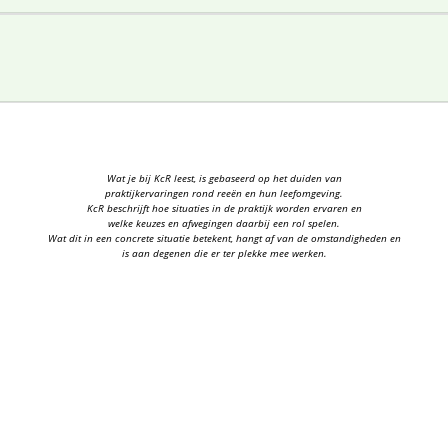
Wat je bij KcR leest, is gebaseerd op het duiden van
praktijkervaringen rond reeën en hun leefomgeving.
KcR beschrijft hoe situaties in de praktijk worden ervaren en
welke keuzes en afwegingen daarbij een rol spelen.
Wat dit in een concrete situatie betekent, hangt af van de omstandigheden en
is aan degenen die er ter plekke mee werken.