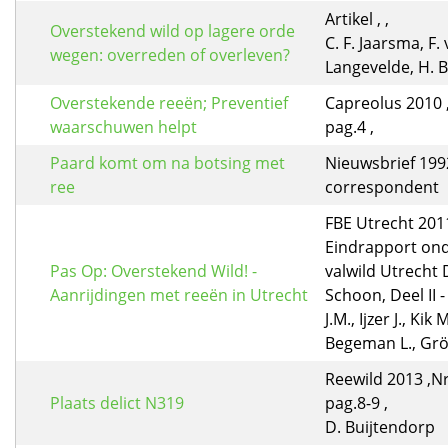
Artikel , ,
Overstekend wild op lagere orde
C. F. Jaarsma, F.
wegen: overreden of overleven?
Langevelde, H. 
Overstekende reeën; Preventief
Capreolus 2010 ,
waarschuwen helpt
pag.4 ,
Paard komt om na botsing met
Nieuwsbrief 1992
ree
correspondent
FBE Utrecht 2011
Eindrapport on
Pas Op: Overstekend Wild! -
valwild Utrecht D
Aanrijdingen met reeën in Utrecht
Schoon, Deel II -
J.M., Ijzer J., Kik M
Begeman L., Grö
Reewild 2013 ,Nr
Plaats delict N319
pag.8-9 ,
D. Buijtendorp