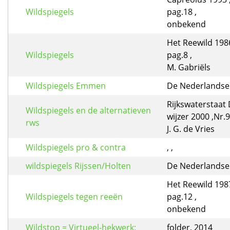
Wildspiegels
pag.18 ,
onbekend
Het Reewild 1986
Wildspiegels
pag.8 ,
M. Gabriëls
Wildspiegels Emmen
De Nederlandse J
Rijkswaterstaa
Wildspiegels en de alternatieven
wijzer 2000 ,Nr.9
rws
J. G. de Vries
Wildspiegels pro & contra
, ,
wildspiegels Rijssen/Holten
De Nederlandse J
Het Reewild 1987
Wildspiegels tegen reeën
pag.12 ,
onbekend
Wildstop = Virtueel-hekwerk:
folder, 2014