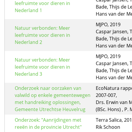
leefruimte voor dieren in
Bade, Thijs de L
Nederland 1
Hans van der M
MJPO, 2019
Natuur verbonden: Meer
Caspar Jansen,
leefruimte voor dieren in
Bade, Thijs de L
Nederland 2
Hans van der M
MJPO, 2019
Natuur verbonden: Meer
Caspar Jansen,
leefruimte voor dieren in
Bade, Thijs de L
Nederland 3
Hans van der M
Onderzoek naar oorzaken van
EcoNatura rappo
valwild op enkele gemeentewegen
2007-007,
met handreiking oplossingen,
Drs. Erwin van
Gemeente Utrechtse Heuvelrug
(BSc. Hons) , P.
Onderzoek: "Aanrijdingen met
Terra Salica, 20
reeën in de provincie Utrecht"
Rik Schoon