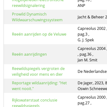
reewildsignalering
ANP
Prowild Dynamisch
Jacht & Beheer 2
Wildwaarschuwingssysteem
Capreolus 2002 ,
Reeën aanrijden op de Veluwe
pag.3 ,
G. J. Spek
Capreolus 2004 
Reeën aanrijdingen
, pag.36 ,
Jan M. Smit
Reewildspiegels vergroten de
De Nederlandse J
veiligheid voor mens en dier
Reportage wildaanrijding: "Het
De Jager, 2023, 
went nooit."
Oswin Schneewe
Capreolus 2000 ,
Rijkswaterstaat conclusie
pag.27 ,
reewildspiegels