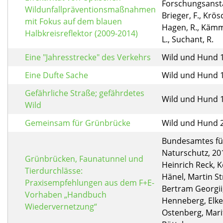
Forschungsansta
Wildunfallpräventionsmaßnahmen
Brieger, F., Krös
mit Fokus auf dem blauen
Hagen, R., Kämme
Halbkreisreflektor (2009-2014)
L., Suchant, R.
Eine "Jahresstrecke" des Verkehrs
Wild und Hund 19
Eine Dufte Sache
Wild und Hund 19
Gefährliche Straße; gefährdetes
Wild und Hund 19
Wild
Gemeinsam für Grünbrücke
Wild und Hund 20
Bundesamtes fü
Naturschutz, 20
Grünbrücken, Faunatunnel und
Heinrich Reck, 
Tierdurchlässe:
Hänel, Martin St
Praxisempfehlungen aus dem F+E-
Bertram Georgii
Vorhaben „Handbuch
Henneberg, Elke
Wiedervernetzung“
Ostenberg, Mari