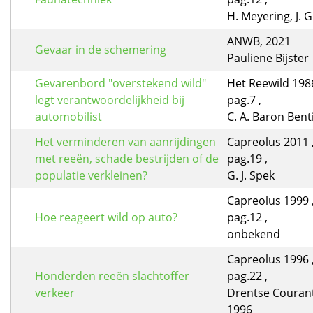
H. Meyering, J. 
ANWB, 2021
Gevaar in de schemering
Pauliene Bijster
Gevarenbord "overstekend wild"
Het Reewild 1986
legt verantwoordelijkheid bij
pag.7 ,
automobilist
C. A. Baron Bent
Het verminderen van aanrijdingen
Capreolus 2011 ,
met reeën, schade bestrijden of de
pag.19 ,
populatie verkleinen?
G. J. Spek
Capreolus 1999 ,
Hoe reageert wild op auto?
pag.12 ,
onbekend
Capreolus 1996 ,
Honderden reeën slachtoffer
pag.22 ,
verkeer
Drentse Courant
1996