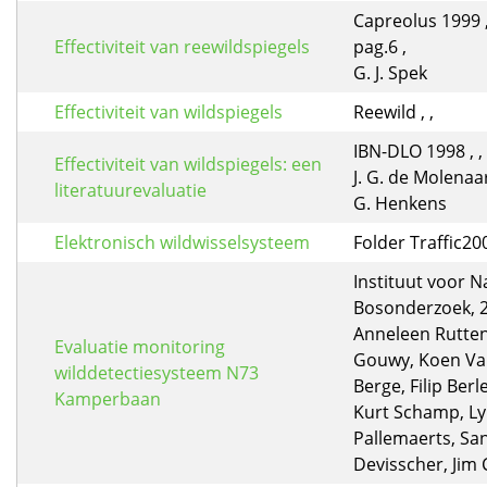
Capreolus 1999 ,
Effectiviteit van reewildspiegels
pag.6 ,
G. J. Spek
Effectiviteit van wildspiegels
Reewild , ,
IBN-DLO 1998 , ,
Effectiviteit van wildspiegels: een
J. G. de Molenaar,
literatuurevaluatie
G. Henkens
Elektronisch wildwisselsysteem
Folder Traffic20
Instituut voor N
Bosonderzoek, 
Anneleen Rutten
Evaluatie monitoring
Gouwy, Koen V
wilddetectiesysteem N73
Berge, Filip Berl
Kamperbaan
Kurt Schamp, L
Pallemaerts, Sa
Devisscher, Jim