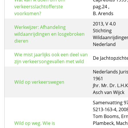
verkeersslachtofferste
pag.24 ,
voorkomen?
B. Arends
2013, V 4.0
Werkwijzer: Afhandeling
Stichting
wildaanrijdingen en losgebroken
Wildaanrijdinge
dieren
Nederland
Wie mist jaarlijks ook een deel van
De Jachtopzichter
zijn verkeersongevallen met wild
Nederlands Juri
1961
Wild op verkeerswegen
Jhr. Mr. Dr. L.H.
Asch van Wijck
Samenvatting 97
5213-163-4, 2008 
Tom Booms, Ern
Wild op weg. Wie is
Plambeck, Mach