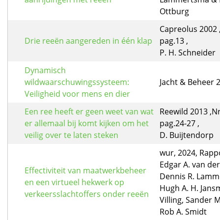
Ottburg
Capreolus 2002 ,
Drie reeën aangereden in één klap
pag.13 ,
P. H. Schneider
Dynamisch
wildwaarschuwingssysteem:
Jacht & Beheer 2
Veiligheid voor mens en dier
Een ree heeft er geen weet van wat
Reewild 2013 ,Nr
er allemaal bij komt kijken om het
pag.24-27 ,
veilig over te laten steken
D. Buijtendorp
wur, 2024, Rapp
Edgar A. van der 
Effectiviteit van maatwerkbeheer
Dennis R. Lamm
en een virtueel hekwerk op
Hugh A. H. Jans
verkeersslachtoffers onder reeën
Villing, Sander
Rob A. Smidt