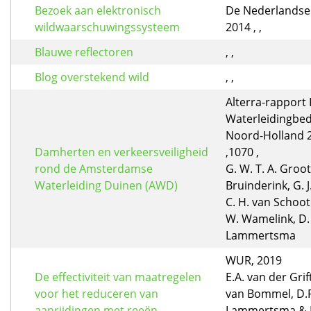
Bezoek aan elektronisch
De Nederlandse 
wildwaarschuwingssysteem
2014 , ,
Blauwe reflectoren
, ,
Blog overstekend wild
, ,
Alterra-rappor
Waterleidingbedr
Noord-Holland 
Damherten en verkeersveiligheid
,1070 ,
rond de Amsterdamse
G. W. T. A. Groot
Waterleiding Duinen (AWD)
Bruinderink, G. J
C. H. van Schoot
W. Wamelink, D.
Lammertsma
WUR, 2019
De effectiviteit van maatregelen
E.A. van der Grift,
voor het reduceren van
van Bommel, D.
aanrijdingen met reeën
Lammertsma & F