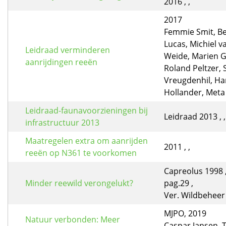
2016 , ,
2017
Femmie Smit, Be
Lucas, Michiel v
Leidraad verminderen
Weide, Marien G
aanrijdingen reeën
Roland Peltzer, 
Vreugdenhil, Ha
Hollander, Meta 
Leidraad-faunavoorzieningen bij
Leidraad 2013 , ,
infrastructuur 2013
Maatregelen extra om aanrijden
2011 , ,
reeën op N361 te voorkomen
Capreolus 1998 ,
Minder reewild verongelukt?
pag.29 ,
Ver. Wildbeheer
MJPO, 2019
Natuur verbonden: Meer
Caspar Jansen,