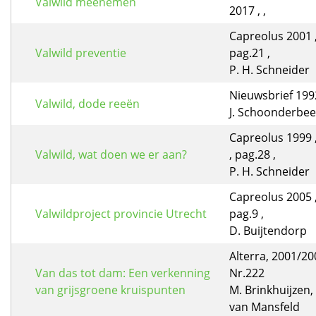
Valwild meenemen
2017 , ,
Capreolus 2001 ,
Valwild preventie
pag.21 ,
P. H. Schneider
Nieuwsbrief 1992
Valwild, dode reeën
J. Schoonderbee
Capreolus 1999 
Valwild, wat doen we er aan?
, pag.28 ,
P. H. Schneider
Capreolus 2005 ,
Valwildproject provincie Utrecht
pag.9 ,
D. Buijtendorp
Alterra, 2001/20
Van das tot dam: Een verkenning
Nr.222
van grijsgroene kruispunten
M. Brinkhuijzen,
van Mansfeld