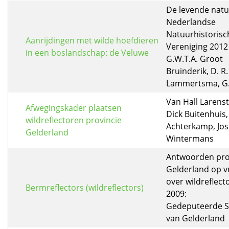
De levende natu
Nederlandse
Natuurhistorisc
Aanrijdingen met wilde hoefdieren
Vereniging 2012 ,
in een boslandschap: de Veluwe
G.W.T.A. Groot
Bruinderik, D. R.
Lammertsma, G. 
Van Hall Larenst
Afwegingskader plaatsen
Dick Buitenhuis
wildreflectoren provincie
Achterkamp, Jos
Gelderland
Wintermans
Antwoorden pro
Gelderland op v
over wildreflect
Bermreflectors (wildreflectors)
2009:
Gedeputeerde S
van Gelderland