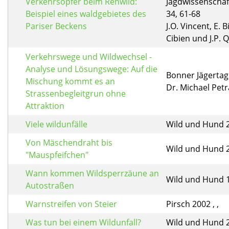
Verkehrsopfer beim Rehwild:
Jagdwissenschaf
Beispiel eines waldgebietes des
34, 61-68
Pariser Beckens
J.O. Vincent, E. B
Cibien und J.P. 
Verkehrswege und Wildwechsel -
Analyse und Lösungswege: Auf die
Bonner Jägertag
Mischung kommt es an
Dr. Michael Petr
Strassenbegleitgrun ohne
Attraktion
Viele wildunfälle
Wild und Hund 20
Von Mäschendraht bis
Wild und Hund 20
"Mauspfeifchen"
Wann kommen Wildsperrzäune an
Wild und Hund 19
Autostraßen
Warnstreifen von Steier
Pirsch 2002 , ,
Was tun bei einem Wildunfall?
Wild und Hund 20