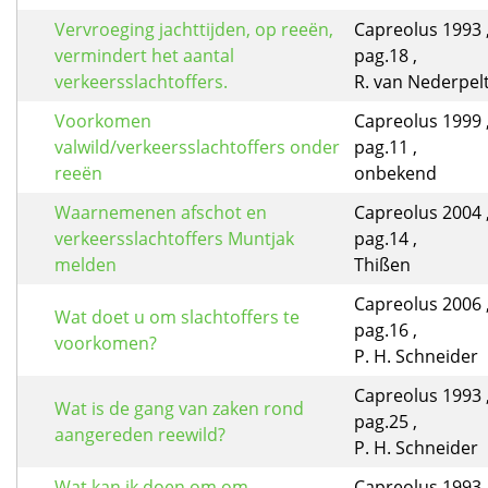
Vervroeging jachttijden, op reeën,
Capreolus 1993 ,
vermindert het aantal
pag.18 ,
verkeersslachtoffers.
R. van Nederpel
Voorkomen
Capreolus 1999 ,
valwild/verkeersslachtoffers onder
pag.11 ,
reeën
onbekend
Waarnemenen afschot en
Capreolus 2004 ,
verkeersslachtoffers Muntjak
pag.14 ,
melden
Thißen
Capreolus 2006 ,
Wat doet u om slachtoffers te
pag.16 ,
voorkomen?
P. H. Schneider
Capreolus 1993 ,
Wat is de gang van zaken rond
pag.25 ,
aangereden reewild?
P. H. Schneider
Wat kan ik doen om om
Capreolus 1993 ,