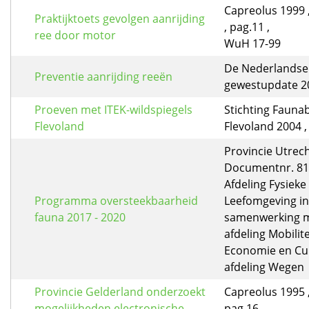
Capreolus 1999 
Praktijktoets gevolgen aanrijding
, pag.11 ,
ree door motor
WuH 17-99
De Nederlandse 
Preventie aanrijding reeën
gewestupdate 20
Proeven met ITEK-wildspiegels
Stichting Fauna
Flevoland
Flevoland 2004 , 
Provincie Utrech
Documentnr. 8
Afdeling Fysieke
Programma oversteekbaarheid
Leefomgeving in
fauna 2017 - 2020
samenwerking 
afdeling Mobilite
Economie en Cu
afdeling Wegen
Provincie Gelderland onderzoekt
Capreolus 1995 ,
mogelijkheden electronische
pag.16 ,