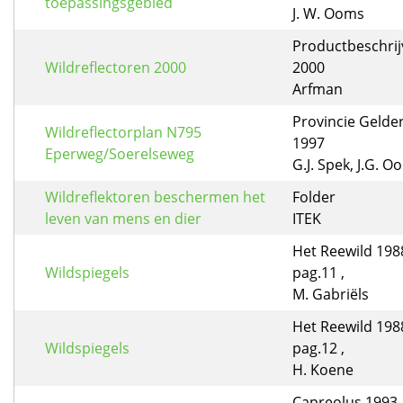
toepassingsgebied
J. W. Ooms
Productbeschrij
Wildreflectoren 2000
2000
Arfman
Provincie Gelde
Wildreflectorplan N795
1997
Eperweg/Soerelseweg
G.J. Spek, J.G. O
Wildreflektoren beschermen het
Folder
leven van mens en dier
ITEK
Het Reewild 1988
Wildspiegels
pag.11 ,
M. Gabriëls
Het Reewild 1988
Wildspiegels
pag.12 ,
H. Koene
Capreolus 1993 ,