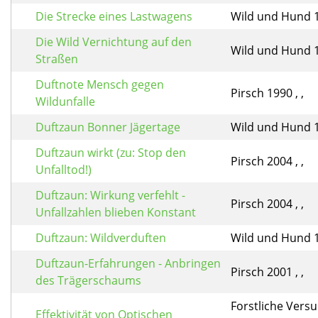
Die Strecke eines Lastwagens
Wild und Hund 19
Die Wild Vernichtung auf den
Wild und Hund 19
Straßen
Duftnote Mensch gegen
Pirsch 1990 , ,
Wildunfalle
Duftzaun Bonner Jägertage
Wild und Hund 19
Duftzaun wirkt (zu: Stop den
Pirsch 2004 , ,
Unfalltod!)
Duftzaun: Wirkung verfehlt -
Pirsch 2004 , ,
Unfallzahlen blieben Konstant
Duftzaun: Wildverduften
Wild und Hund 19
Duftzaun-Erfahrungen - Anbringen
Pirsch 2001 , ,
des Trägerschaums
Forstliche Vers
Effektivität von Optischen