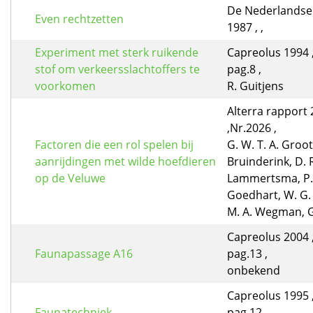
De Nederlandse 
Even rechtzetten
1987 , ,
Experiment met sterk ruikende
Capreolus 1994 ,
stof om verkeersslachtoffers te
pag.8 ,
voorkomen
R. Guitjens
Alterra rapport
,Nr.2026 ,
Factoren die een rol spelen bij
G. W. T. A. Groot
aanrijdingen met wilde hoefdieren
Bruinderink, D. 
op de Veluwe
Lammertsma, P.
Goedhart, W. G. 
M. A. Wegman, G.
Capreolus 2004 ,
Faunapassage A16
pag.13 ,
onbekend
Capreolus 1995 ,
Faunatechniek
pag.12 ,