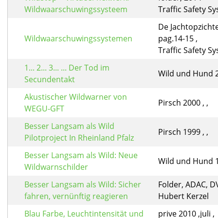
Wildwaarschuwingssysteem
Traffic Safety S
De Jachtopzichte
Wildwaarschuwingssystemen
pag.14-15 ,
Traffic Safety S
1... 2... 3... ... Der Tod im
Wild und Hund 20
Secundentakt
Akustischer Wildwarner von
Pirsch 2000 , ,
WEGU-GFT
Besser Langsam als Wild
Pirsch 1999 , ,
Pilotproject In Rheinland Pfalz
Besser Langsam als Wild: Neue
Wild und Hund 19
Wildwarnschilder
Besser Langsam als Wild: Sicher
Folder, ADAC, D
fahren, vernünftig reagieren
Hubert Kerzel
Blau Farbe, Leuchtintensität und
prive 2010 ,juli ,