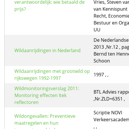
verantwoordelijk: wie betaald de
Vries, Steven v
prijs?
van Kennispunt 
Recht, Economie
Bestuur en Orga
UU
De Nederlandse 
2013 ,Nr.12 , pag
Wildaanrijdingen in Nederland
Bernd ten Henne
Schoon
Wildaanrijdingen met grootwild op
1997 , ,
rijkswegen 1992-1997
Wildmonitoringsverslag 2011:
BTL Advies rapp
Monitoring effecten Itek
,Nr.ZLD=6351 ,
reflectoren
Scriptie NOVI
Wildongevallen: Preventieve
Verkeersacadem
maatregelen en hun
, ,