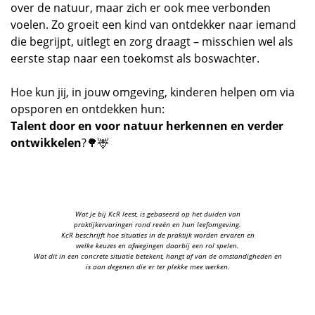
over de natuur, maar zich er ook mee verbonden
voelen. Zo groeit een kind van ontdekker naar iemand
die begrijpt, uitlegt en zorg draagt – misschien wel als
eerste stap naar een toekomst als boswachter.
Hoe kun jij, in jouw omgeving, kinderen helpen om via
opsporen en ontdekken hun:
Talent door en voor natuur herkennen en verder
ontwikkelen
?🌳🦌
Wat je bij KcR leest, is gebaseerd op het duiden van
praktijkervaringen rond reeën en hun leefomgeving.
KcR beschrijft hoe situaties in de praktijk worden ervaren en
welke keuzes en afwegingen daarbij een rol spelen.
Wat dit in een concrete situatie betekent, hangt af van de omstandigheden en
is aan degenen die er ter plekke mee werken.